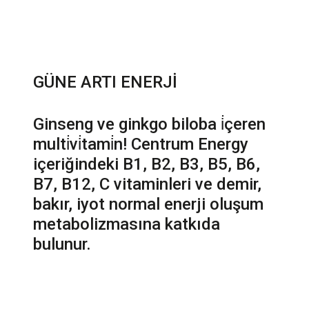
Vitaminler Nasıl Çalışır?
Centrum Energy
GSK, Homepage
GÜNE ARTI ENERJİ
Ginseng ve ginkgo biloba i̇çeren
multi̇vi̇tami̇n! Centrum Energy
içeriğindeki B1, B2, B3, B5, B6,
B7, B12, C vitaminleri ve demir,
bakır, iyot normal enerji oluşum
metabolizmasına katkıda
bulunur.