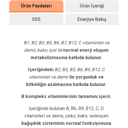
Ürün Faydaları
Ürün İçeriği
SSS
Enerjiye Bakış
B1, B2, B3, B5, B6, B7, B12, C vitaminleri ve
demir, bakır, iyot ile
normal enerji oluşum
metabolizmasına katkıda bulunur.
İçeriğindeki
B2, B3, B5, B6, B9, B12, C
vitaminleri ve demir
ile yorgunluk ve
bitkinliğin azalmasına katkıda bulunur.
B kompleks vitaminlerinin tamamını içerir.
İçeriğinde bulunan A, B6, B9, B12, C, D
vitaminleri ve demir, çinko, bakır, selenyum
bağışıklık sisteminin normal fonksiyonuna